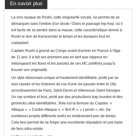
En savoir plus
La voix rauque de Roshi, cette singularité vocale, lui permet de se
démarquer sans l'ombre d'un doute ! Dans le paysage hip-hop, où il
est facile de se perdre dans la masse, cette caractéristique donne à
Roshi le don de transcender le temps et les époques tout en
s'adaptant.
Captain Roshi a grandi au Congo avant d'arriver en France à l'âge
de 11 ans. Il a fait ses premiers pas en tant que rappeur en
mélangeant les flows et les paroles de ses MC préférés jusqu'à
trouver son originalité.
Un style désormais unique et hautement identifiable, porté par sa
voix cassée et les histoires de rue d'une vie passée entre le 18e
arrondissement de Paris, Saint-Denis et Villeneuve Saint-Georges.
Un rap sombre et brut, porté par des productions trap lourdes et des
gimmicks ultra-identifiables. Telle est la formule du Captain. «
Attaque », « Contre-Attaque », « W.A.R », « Larosh », etc. De
nombreux projets différents sortis en relativement peu de temps.
Cela leur permet de se forger une excellente réputation et une base
de fans ultra-solide.