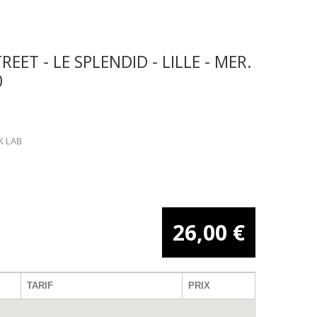
EET - LE SPLENDID - LILLE - MER.
0
K LAB
26,00 €
TARIF
PRIX