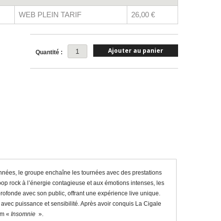
WEB PLEIN TARIF
26,00 €
Ajouter au panier
Quantité :
années, le groupe enchaîne les tournées avec des prestations
op rock à l’énergie contagieuse et aux émotions intenses, les
rofonde avec son public, offrant une expérience live unique.
 avec puissance et sensibilité. Après avoir conquis La Cigale
bum «
Insomnie
».