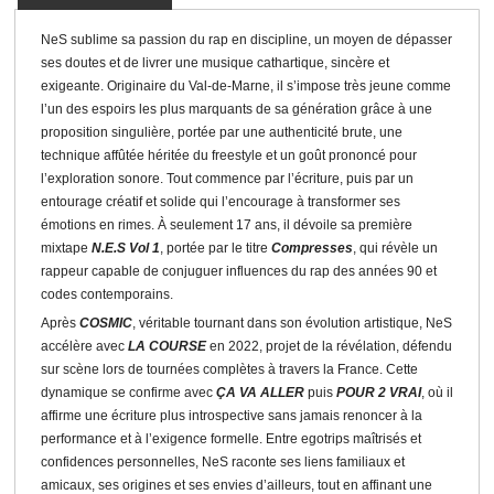
NeS sublime sa passion du rap en discipline, un moyen de dépasser
ses doutes et de livrer une musique cathartique, sincère et
exigeante. Originaire du Val-de-Marne, il s’impose très jeune comme
l’un des espoirs les plus marquants de sa génération grâce à une
proposition singulière, portée par une authenticité brute, une
technique affûtée héritée du freestyle et un goût prononcé pour
l’exploration sonore. Tout commence par l’écriture, puis par un
entourage créatif et solide qui l’encourage à transformer ses
émotions en rimes. À seulement 17 ans, il dévoile sa première
mixtape
N.E.S Vol 1
, portée par le titre
Compresses
, qui révèle un
rappeur capable de conjuguer influences du rap des années 90 et
codes contemporains.
Après
COSMIC
, véritable tournant dans son évolution artistique, NeS
accélère avec
LA COURSE
en 2022, projet de la révélation, défendu
sur scène lors de tournées complètes à travers la France. Cette
dynamique se confirme avec
ÇA VA ALLER
puis
POUR 2 VRAI
, où il
affirme une écriture plus introspective sans jamais renoncer à la
performance et à l’exigence formelle. Entre egotrips maîtrisés et
confidences personnelles, NeS raconte ses liens familiaux et
amicaux, ses origines et ses envies d’ailleurs, tout en affinant une