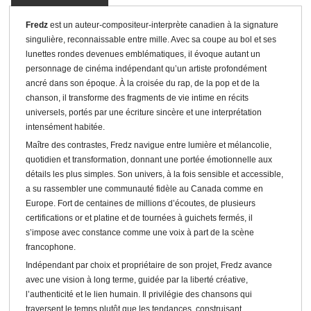
Fredz
est un auteur-compositeur-interprète canadien à la signature
singulière, reconnaissable entre mille. Avec sa coupe au bol et ses
lunettes rondes devenues emblématiques, il évoque autant un
personnage de cinéma indépendant qu’un artiste profondément
ancré dans son époque. À la croisée du rap, de la pop et de la
chanson, il transforme des fragments de vie intime en récits
universels, portés par une écriture sincère et une interprétation
intensément habitée.
Maître des contrastes, Fredz navigue entre lumière et mélancolie,
quotidien et transformation, donnant une portée émotionnelle aux
détails les plus simples. Son univers, à la fois sensible et accessible,
a su rassembler une communauté fidèle au Canada comme en
Europe. Fort de centaines de millions d’écoutes, de plusieurs
certifications or et platine et de tournées à guichets fermés, il
s’impose avec constance comme une voix à part de la scène
francophone.
Indépendant par choix et propriétaire de son projet, Fredz avance
avec une vision à long terme, guidée par la liberté créative,
l’authenticité et le lien humain. Il privilégie des chansons qui
traversent le temps plutôt que les tendances, construisant